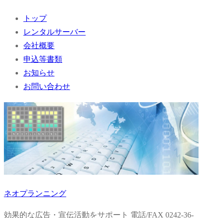
コ
メ
閉
トップ
ン
ニ
じ
レンタルサーバー
テ
ュ
る
会社概要
ン
ー
申込等書類
ツ
お知らせ
へ
お問い合わせ
ス
キ
ッ
プ
ネオプランニング
効果的な広告・宣伝活動をサポート 電話/FAX 0242-36-