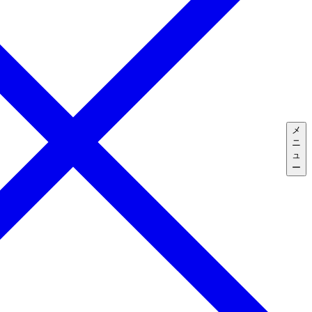
メ
ニ
ュ
ー