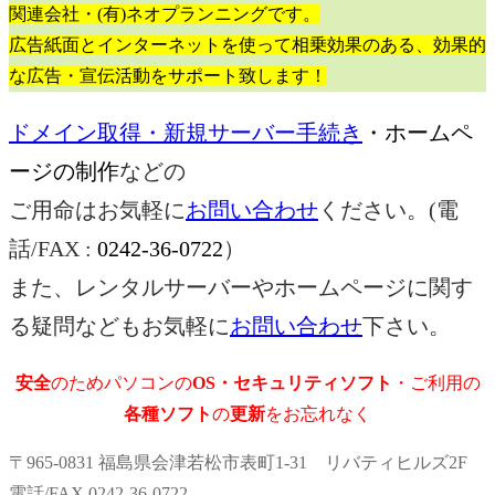
関連会社・(有)ネオプランニングです。
広告紙面とインターネットを使って相乗効果のある、効果的
な広告・宣伝活動をサポート致します！
ドメイン取得・新規サーバー手続き
・ホームペ
ージの制作
などの
ご用命はお気軽に
お問い合わせ
ください。(電
話/FAX :
0242-36-0722
）
また、レンタルサーバーやホームページに関す
る疑問などもお気軽に
お問い合わせ
下さい。
安全
のためパソコンの
OS・セキュリティソフト
・ご利用の
各種ソフト
の
更新
をお忘れなく
〒965-0831 福島県会津若松市表町1-31 リバティヒルズ2F
電話/FAX 0242-36-0722